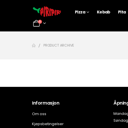
Pizza
Kebab
Pita
0
PRODUCT ARCHIVE
Informasjon
Åpning
Om oss
Mandag 
Søndag:
Kjøpsbetingelser