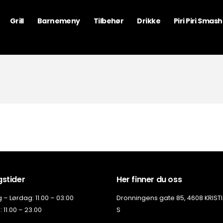
Grill
Barnemeny
Tilbehør
Drikke
Piri Piri Smas
stider
Her finner du oss
– Lørdag: 11.00 – 03:00
Dronningens gate 85, 4608 KRIS
 11.00 – 23.00
S