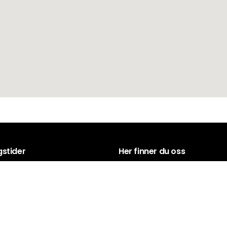
stider
Her finner du oss
– Lørdag: 11.00 – 03:00
Dronningens gate 85, 4608 KRIS
 11.00 – 23.00
S