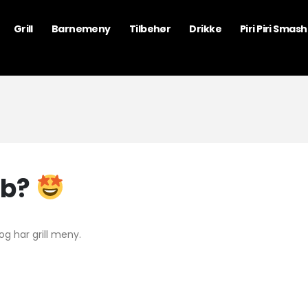
Grill
Barnemeny
Tilbehør
Drikke
Piri Piri Smas
ab?
g har grill meny.