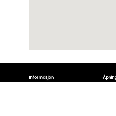
Informasjon
Åpning
Om oss
Mandag 
Søndag:
Kjøpsbetingelser