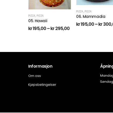
PIZZA
,
PIZZA
06. Mammadia
PIZZA
,
PIZZA
09. Babylon Spesial
kr
195,00
–
kr
300,00
–
kr
295,00
kr
225,00
–
kr
340,00
Informasjon
Åpning
Om oss
Mandag 
Søndag:
Kjøpsbetingelser