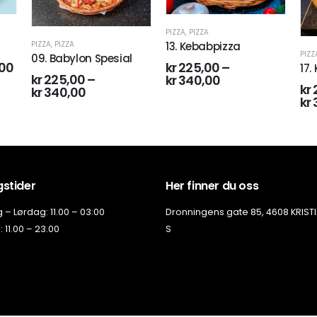
PIZZA
,
PIZZA
INNB
13. Kebabpizza
22.
PIZZA
,
PIZZA
kr
225,00
–
kr
17. Kyllingpizza
kr
340,00
kr
240,00
–
kr
360,00
stider
Her finner du oss
– Lørdag: 11.00 – 03:00
Dronningens gate 85, 4608 KRIS
 11.00 – 23.00
S