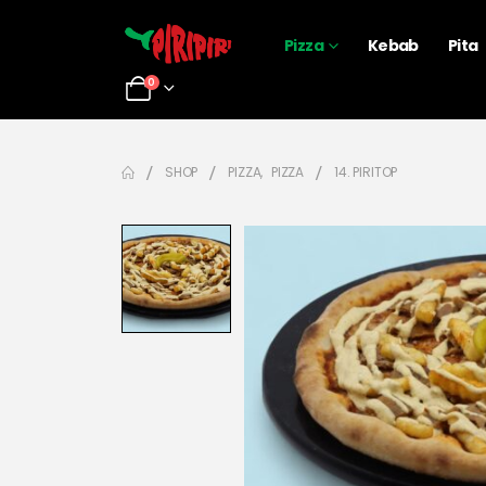
Pizza
Kebab
Pita
0
SHOP
PIZZA
,
PIZZA
14. PIRITOP