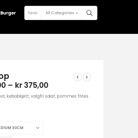
h Burger
All Categories
top
00
–
kr
375,00
t, kebabkjøtt, valgfri salat, pommes frites