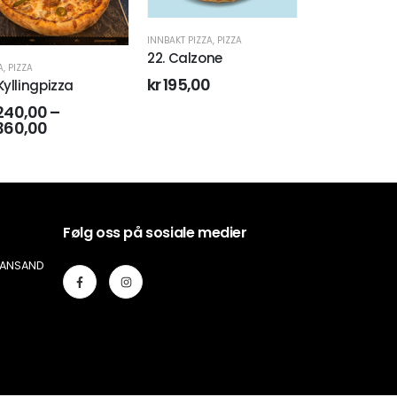
AKT PIZZA
,
PIZZA
INNBAKT PIZZA
,
PIZZA
 Calzone
25. Tropicana (NY)
PIZZA
,
PIZZA
05. Hawaii
195,00
kr
220,00
–
kr
195,00
–
kr
300,00
Følg oss på sosiale medier
TIANSAND