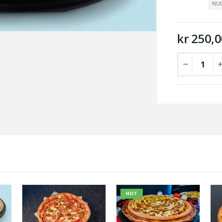
NUL
kr
250,0
HOT