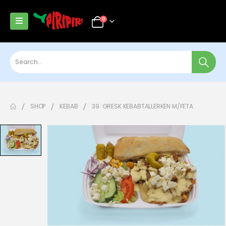
0
SHOP
KEBAB
39. GRESK KEBABTALLERKEN M/FETA