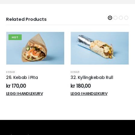
Related Products
HOT
H
BAB
KEBAB
KEBAB
6. Kebab i Pita
32. Kyllingkebab Rull
36. 
keba
r
170,00
kr
180,00
kr
2
EGG I HANDLEKURV
LEGG I HANDLEKURV
LEGG