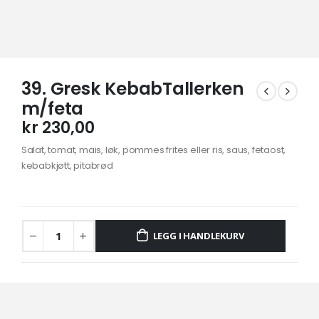
39. Gresk KebabTallerken
m/feta
kr
230,00
Salat, tomat, mais, løk, pommes frites eller ris, saus, fetaost,
kebabkjøtt, pitabrød
LEGG I HANDLEKURV