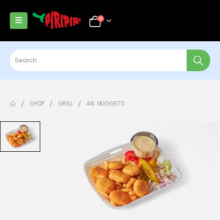
0
SHOP
GRILL
48. NUGGETS