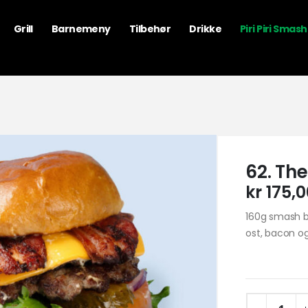
Grill
Barnemeny
Tilbehør
Drikke
Piri Piri Smas
62. Th
kr
175,0
160g smash bu
ost, bacon o