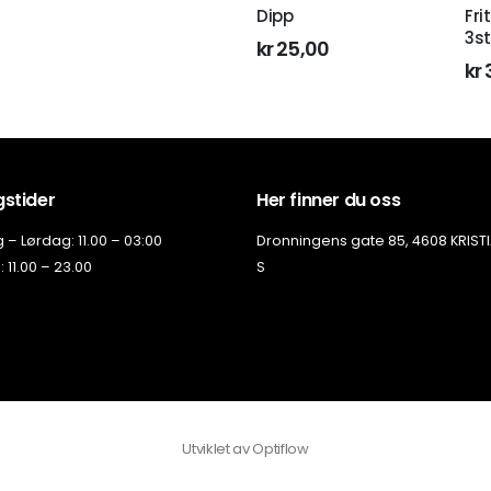
Dipp
Fri
3st
kr
25,00
kr
stider
Her finner du oss
– Lørdag: 11.00 – 03:00
Dronningens gate 85, 4608 KRIS
 11.00 – 23.00
S
Utviklet av
Optiflow