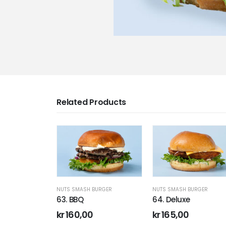
Related Products
URGER
NUTS SMASH BURGER
NUTS SMASH BURGER
ator (🔥)
63. BBQ
64. Deluxe
kr
160,00
kr
165,00