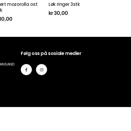
tert mozorolla ost
Løk ringer 3stk
k
kr
30,00
30,00
Følg oss på sosiale medier
TIANSAND