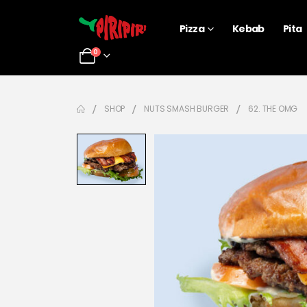
Pizza
Kebab
Pita
0
SHOP
NUTS SMASH BURGER
62. THE OMG