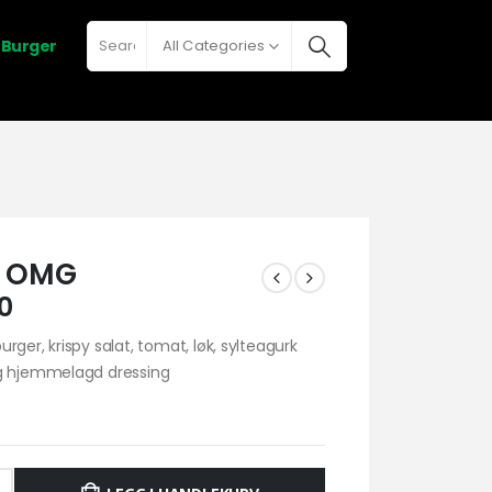
h Burger
All Categories
e OMG
0
rger, krispy salat, tomat, løk, sylteagurk
g hjemmelagd dressing