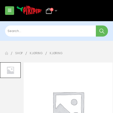
0
SHOP
KJØRING
KJØRING